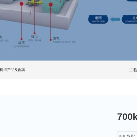
工
机组产品及配套
70
机组型号: