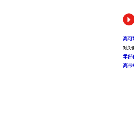
高可
对关
零部
高带