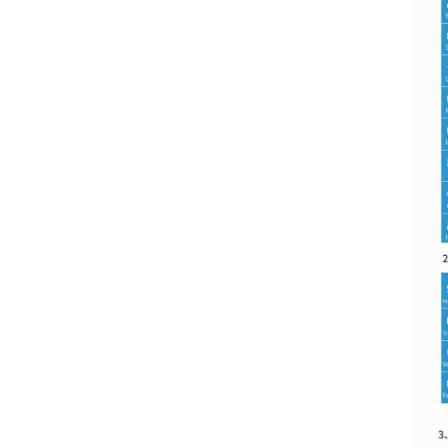
700KW天然气发电机组
了解更多+
国产机组---玉柴