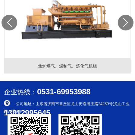
焦炉煤气、煤制气、炼化气机组
0531-69953988
企业热线：
公司地址：山东省济南市章丘区龙山街道潘王路24239号(龙山工业
13012995645
园八号路)