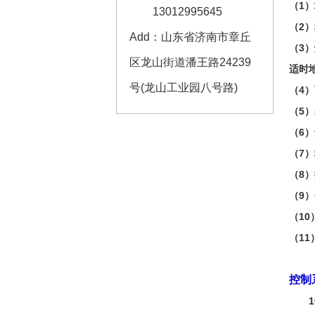
（1
13012995645
（2
Add：山东省济南市章丘
（3
区龙山街道潘王路24239
适时
号(龙山工业园八号路)
（4
柴（燃气）光储充相结合
（5
解决方案
（6
了解更多+
（7
（8
（9
（1
（1
控制
100