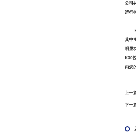
公司
运行
K3
其中
明显
K3
丙烷
上一
下一