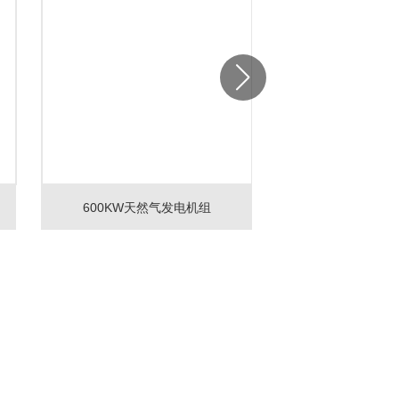
600KW天然气发电机组
1100kW-1200
注公众号
企业二维码
CP备2022014070号-2