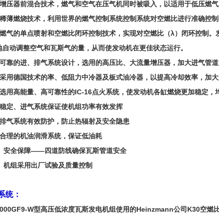
）增压器前混合技术，燃气和空气在压气机同时被吸入，以适用于低压燃气
）稀薄燃烧技术，利用世界的燃气控制系统控制系统对空燃比进行准确控
）燃气的单点喷射和空燃比闭环控制技术，实现对空燃比（λ）闭环控制。
地自动调整空气和瓦斯气的量，从而使发动机在更佳状态运行。
）可靠的进、排气系统设计，选用的高压比、大流量增压器，加大进气管
）采用德国技术的率、低阻力中冷器及板式油冷器，以提高冷却效率，加
）选用高能量、高可靠性的IC-16点火系统，使发动机各缸燃烧更加稳定，
）稳定、进气系统保证使机组功率有效发挥
）排气系统有效防护，防止热辐射及安全隐患
）合理的机油润滑系统，保证低油耗
0）安全保障——四道防线确保瓦斯管道安全
1）机组采用出厂试验及质量控制
系统：
0GF9-W型高压低浓度瓦斯发电机组使用的Heinzmann公司K30空燃比