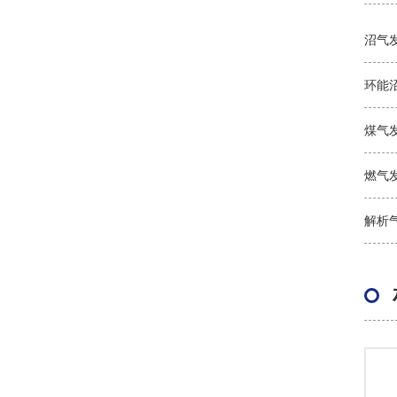
沼气
环能
煤气
燃气
解析