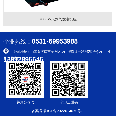
700KW天然气发电机组
0531-69953988
企业热线：
公司地址：山东省济南市章丘区龙山街道潘王路24239号(龙山工业
13012995645
园八号路)
关注公众号
企业二维码
备案号;鲁ICP备2022014070号-2