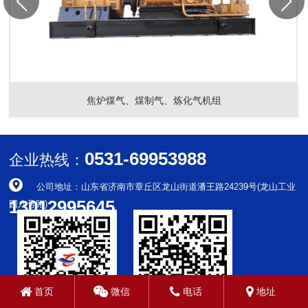
焦炉煤气、煤制气、炼化气机组
0531-69953988
企业热线：
公司地址：山东省济南市章丘区龙山街道潘王路24239号(龙山工业
13012995645
园八号路)
首页
微信
电话
地址