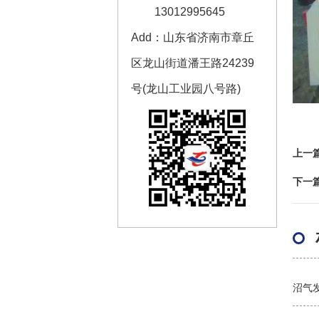
13012995645
Add：山东省济南市章丘
区龙山街道潘王路24239
1100kW-1200kW天然气发
电机组
号(龙山工业园八号路)
了解更多+
上一
下一
沼气