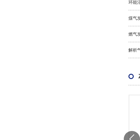
环能
700KW天然气发电机组
煤气
了解更多+
燃气
解析
国产机组---玉柴
了解更多+