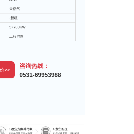
：
天然气
·新疆
：
5×700KW
：
工程咨询
咨询热线：
价>>
0531-69953988