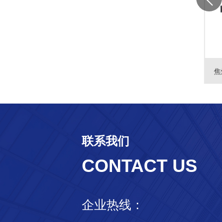
瓦斯发电机组
焦炉煤气、煤制气、炼化气机组
焦
联系我们
CONTACT US
柴（燃气）光储充相结合
解决方案
了解更多+
企业热线：