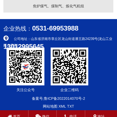
焦炉煤气、煤制气、炼化气机组
0531-69953988
企业热线：
公司地址：山东省济南市章丘区龙山街道潘王路24239号(龙山工业
13012995645
园八号路)
关注公众号
企业二维码
备案号;鲁ICP备2022014070号-2
网站地图
XML
TXT
首页
微信
电话
地址