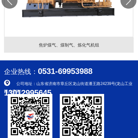
焦炉煤气、煤制气、炼化气机组
0531-69953988
企业热线：
公司地址：山东省济南市章丘区龙山街道潘王路24239号(龙山工业
13012995645
园八号路)