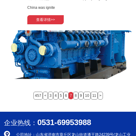
China was ignite
查看详情>>
457
<
3
4
5
6
7
8
9
10
11
>
0531-69953988
企业热线：
公司地址：山东省济南市章丘区龙山街道潘王路24239号(龙山工业